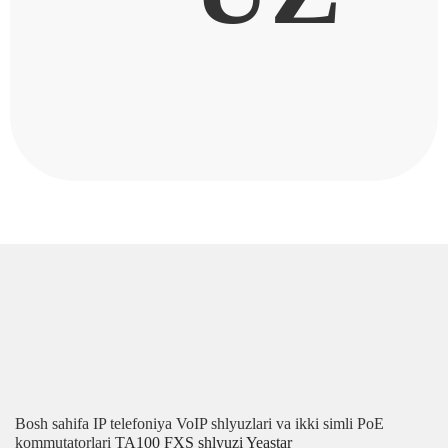
Bosh sahifa
IP telefoniya
VoIP shlyuzlari va ikki simli PoE
kommutatorlari
ТА100 FXS shlyuzi Yeastar