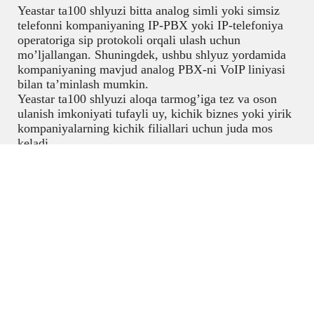
Yeastar ta100 shlyuzi bitta analog simli yoki simsiz
telefonni kompaniyaning IP-PBX yoki IP-telefoniya
operatoriga sip protokoli orqali ulash uchun
mo’ljallangan. Shuningdek, ushbu shlyuz yordamida
kompaniyaning mavjud analog PBX-ni VoIP liniyasi
bilan ta’minlash mumkin.
Yeastar ta100 shlyuzi aloqa tarmog’iga tez va oson
ulanish imkoniyati tufayli uy, kichik biznes yoki yirik
kompaniyalarning kichik filiallari uchun juda mos
keladi.
IP telefoniya
,
VoIP shlyuzlari va ikki simli
PoE kommutatorlari