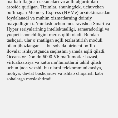
markali flagman uskunalari va aqlli algoritmlari
asosida qurilgan. Tizimlar, shuningdek, uchuvchan
bo’lmagan Memory Express (NVMe) arxitekturasidan
foydalanadi va muhim xizmatlarning doimiy
mavjudligini ta’minlash uchun mos ravishda Smart va
Hyper seriyalarining intellektualligi, samaradorligi va
yuqori ishonchliligini meros qilib oladi. Bundan
tashqari, ular o’rnatilgan aqlli tezlashtirish moduli
bilan jihozlangan — bu sohada birinchi bo’lib —
ilovalar ishlayotganda saqlashni yanada aqlli qiladi.
Oceanstor Dorado 6000 V6 ma’lumotlar bazasi,
virtualizatsiya va katta ma’lumotlarni tahlil qilish
uchun juda yaxshi, bu ularni telekommunikatsiya,
moliya, davlat boshqaruvi va ishlab chiqarish kabi
sohalarga moslashtiradi.