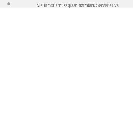
Ma'lumotlarni saqlash tizimlari
,
Serverlar va
ma'lumotlarni saqlash tizimlari