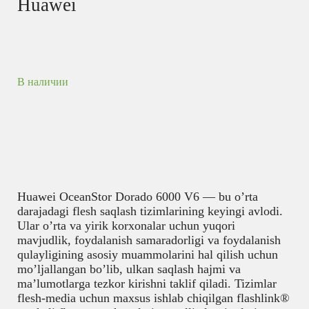
Huawei
В наличии
Huawei OceanStor Dorado 6000 V6 — bu o’rta
darajadagi flesh saqlash tizimlarining keyingi avlodi.
Ular o’rta va yirik korxonalar uchun yuqori
mavjudlik, foydalanish samaradorligi va foydalanish
qulayligining asosiy muammolarini hal qilish uchun
mo’ljallangan bo’lib, ulkan saqlash hajmi va
ma’lumotlarga tezkor kirishni taklif qiladi. Tizimlar
flesh-media uchun maxsus ishlab chiqilgan flashlink®