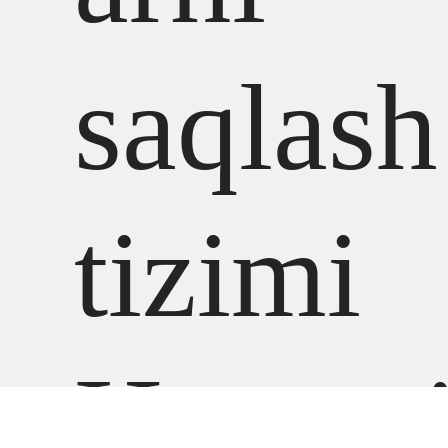
saqlash
tizimi
Huawe