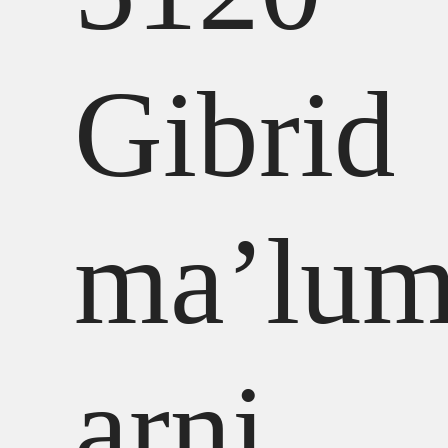
Gibrid
ma’lum
arni