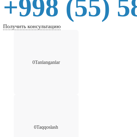
+998 (55) 5
Получить консультацию
0
Tanlanganlar
0
Taqqoslash