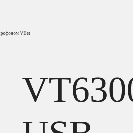
крофоном VBet
VT630