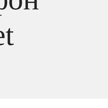
t
ноауральная USB-