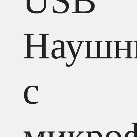
USB
Наушн
с
микро