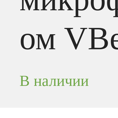
ом VBe
В наличии
VT6300 USB – профессиональная проводная мо