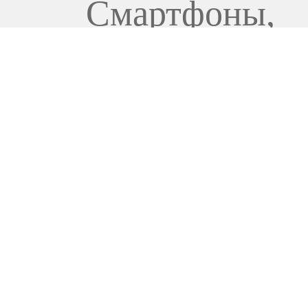
Смартфоны
,
Смартфоны и 
13 599
000
UZS