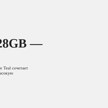
128GB —
е Teal сочетает
высокую