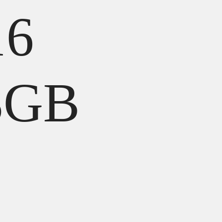
16
8GB