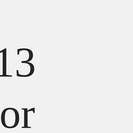
13
or