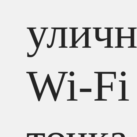
уличн
Wi-Fi